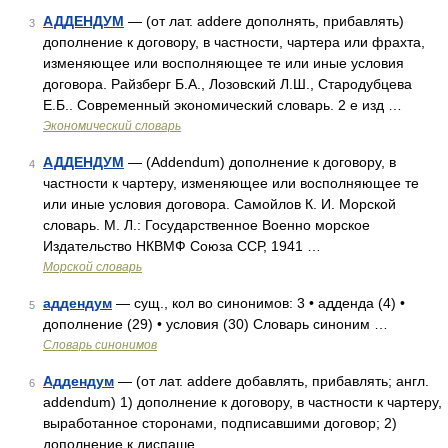
АДДЕНДУМ
— (от лат. addere дополнять, прибавлять)
3
дополнение к договору, в частности, чартера или фрахта,
изменяющее или восполняющее те или иные условия
договора. Райзберг Б.А., Лозовский Л.Ш., Стародубцева
Е.Б.. Современный экономический словарь. 2 е изд …
Экономический словарь
АДДЕНДУМ
— (Addendum) дополнение к договору, в
4
частности к чартеру, изменяющее или восполняющее те
или иные условия договора. Самойлов К. И. Морской
словарь. М. Л.: Государственное Военно морское
Издательство НКВМФ Союза ССР, 1941 …
Морской словарь
аддендум
— сущ., кол во синонимов: 3 • адденда (4) •
5
дополнение (29) • условия (30) Словарь синоним …
Словарь синонимов
Аддендум
— (от лат. addere добавлять, прибавлять; англ.
6
addendum) 1) дополнение к договору, в частности к чартеру,
выработанное сторонами, подписавшими договор; 2)
дополнение к диспаше …