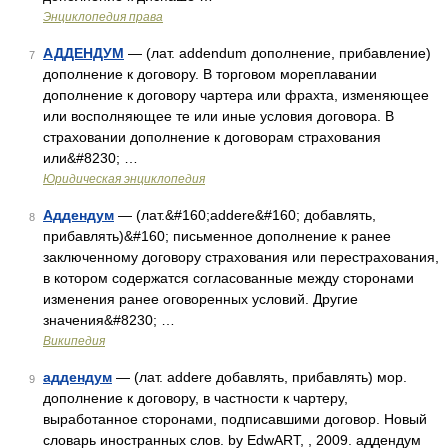
Энциклопедия права
АДДЕНДУМ
— (лат. addendum дополнение, прибавление)
7
дополнение к договору. В торговом мореплавании
дополнение к договору чартера или фрахта, изменяющее
или восполняющее те или иные условия договора. В
страховании дополнение к договорам страхования
или&#8230; …
Юридическая энциклопедия
Аддендум
— (лат.&#160;addere&#160; добавлять,
8
прибавлять)&#160; письменное дополнение к ранее
заключенному договору страхования или перестрахования,
в котором содержатся согласованные между сторонами
изменения ранее оговоренных условий. Другие
значения&#8230; …
Википедия
аддендум
— (лат. addere добавлять, прибавлять) мор.
9
дополнение к договору, в частности к чартеру,
выработанное сторонами, подписавшими договор. Новый
словарь иностранных слов. by EdwART, , 2009. аддендум