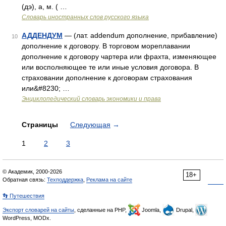
(дэ), а, м. ( …
Словарь иностранных слов русского языка
АДДЕНДУМ
— (лат. addendum дополнение, прибавление)
10
дополнение к договору. В торговом мореплавании
дополнение к договору чартера или фрахта, изменяющее
или восполняющее те или иные условия договора. В
страховании дополнение к договорам страхования
или&#8230; …
Энциклопедический словарь экономики и права
Страницы
Следующая
→
1
2
3
© Академик, 2000-2026
18+
Обратная связь:
Техподдержка
,
Реклама на сайте
👣 Путешествия
Экспорт словарей на сайты
, сделанные на PHP,
Joomla,
Drupal,
WordPress, MODx.